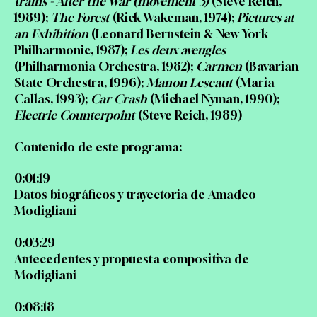
trains - After the War (movement 3)
(Steve Reich,
1989);
The Forest
(Rick Wakeman, 1974);
Pictures at
an Exhibition
(Leonard Bernstein & New York
Philharmonic, 1987);
Les deux aveugles
(Philharmonia Orchestra, 1982);
Carmen
(Bavarian
State Orchestra, 1996);
Manon Lescaut
(Maria
Callas, 1993);
Car Crash
(Michael Nyman, 1990);
Electric Counterpoint
(Steve Reich, 1989)
Contenido de este programa:
0:01:19
Datos biográficos y trayectoria de Amadeo
Modigliani
0:03:29
Antecedentes y propuesta compositiva de
Modigliani
0:08:18