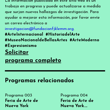
La información publicada en este sitio web es un
trabajo en progreso y puede actualizarse a medida
que surjan nuevos hallazgos de investigación. Para
ayudar a mejorar esta información, por favor envíe
un correo electrónico a
investigacion@fundacionfjklemm.org
.
#ArteInternacional
#HistoriadelArte
#MuseoNacionaldeBellasArtes
#ArteModerno
#Expresionismo
Solicitar
programa completo
Programas relacionados
Programa 003
Programa 004
Feria de Arte de
Feria de Arte de
Nueva York
Nueva York.