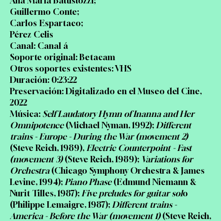
Ana María Battistozzi;
Guillermo Conte;
Carlos Espartaco;
Pérez Celis
Canal: Canal á
Soporte original: Betacam
Otros soportes existentes: VHS
Duración: 0:23:22
Preservación: Digitalizado en el Museo del Cine,
2022
Música:
Self Laudatory Hymn of Inanna and Her
Omnipotence
(Michael Nyman, 1992);
Different
trains - Europe - During the War (movement 2)
(Steve Reich, 1989),
Electric Counterpoint - Fast
(movement 3)
(Steve Reich, 1989);
Variations for
Orchestra
(Chicago Symphony Orchestra & James
Levine, 1994);
Piano Phase
(Edmund Niemann &
Nurit Tilles, 1987);
Five preludes for guitar sol
o
(Philippe Lemaigre, 1987);
Different trains -
America - Before the War (movement 1)
(Steve Reich,