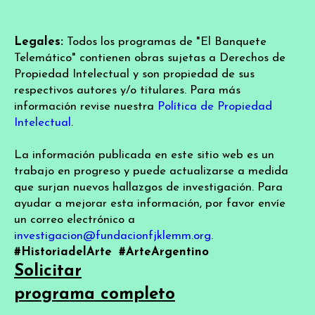
Legales:
Todos los programas de "El Banquete
Telemático" contienen obras sujetas a Derechos de
Propiedad Intelectual y son propiedad de sus
respectivos autores y/o titulares. Para más
información revise nuestra
Política de Propiedad
Intelectual
.
La información publicada en este sitio web es un
trabajo en progreso y puede actualizarse a medida
que surjan nuevos hallazgos de investigación. Para
ayudar a mejorar esta información, por favor envíe
un correo electrónico a
investigacion@fundacionfjklemm.org
.
#HistoriadelArte
#ArteArgentino
Solicitar
programa completo