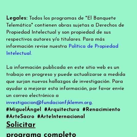
Legales:
Todos los programas de "El Banquete
Telemático" contienen obras sujetas a Derechos de
Propiedad Intelectual y son propiedad de sus
respectivos autores y/o titulares. Para más
información revise nuestra
Política de Propiedad
Intelectual
.
La información publicada en este sitio web es un
trabajo en progreso y puede actualizarse a medida
que surjan nuevos hallazgos de investigación. Para
ayudar a mejorar esta información, por favor envíe
un correo electrónico a
investigacion@fundacionfjklemm.org
.
#MiguelÁngel
#Arquitectura
#Renacimiento
#ArteSacro
#ArteInternacional
Solicitar
programa completo