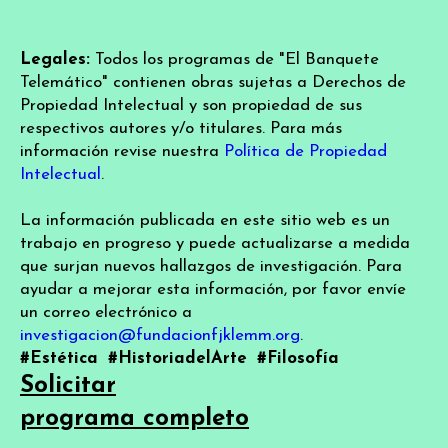
Legales:
Todos los programas de "El Banquete
Telemático" contienen obras sujetas a Derechos de
Propiedad Intelectual y son propiedad de sus
respectivos autores y/o titulares. Para más
información revise nuestra
Política de Propiedad
Intelectual
.
La información publicada en este sitio web es un
trabajo en progreso y puede actualizarse a medida
que surjan nuevos hallazgos de investigación. Para
ayudar a mejorar esta información, por favor envíe
un correo electrónico a
investigacion@fundacionfjklemm.org
.
#Estética
#HistoriadelArte
#Filosofía
Solicitar
programa completo